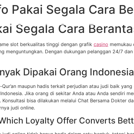
fo Pakai Segala Cara Be
kai Segala Cara Beranta
me slot berkualitas tinggi dengan grafik
casino
memukau da
ang menguntungkan. Dengan dukungan pelanggan 24/7 dan
anyak Dipakai Orang Indonesia
-Qur’an maupun hadis terkait perjudian atau judi baik yang
 Indonesia. Jika orang di sekitar Anda atau Anda sendiri me
. Konsultasi bisa dilakukan melalui Chat Bersama Dokter d
nya judi online.
Which Loyalty Offer Converts Bett
na judi online tidak hanya hadir dalam satu bentuk, teta