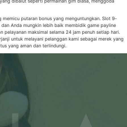
yang dibalut seperti permainan gim biasa, menggoda
ng memicu putaran bonus yang menguntungkan. Slot 9-
t dan Anda mungkin lebih baik membidik game payline
 pelayanan maksimal selama 24 jam penuh setiap hari.
erjanji untuk melayani pelanggan kami sebagai merek yang
s yang aman dan terlindungi.