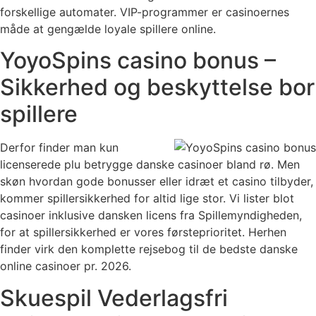
forskellige automater. VIP-programmer er casinoernes
måde at gengælde loyale spillere online.
YoyoSpins casino bonus –
Sikkerhed og beskyttelse bor
spillere
Derfor finder man kun
licenserede plu betrygge danske casinoer bland rø. Men
skøn hvordan gode bonusser eller idræt et casino tilbyder,
kommer spillersikkerhed for altid lige stor. Vi lister blot
casinoer inklusive dansken licens fra Spillemyndigheden,
for at spillersikkerhed er vores førsteprioritet. Herhen
finder virk den komplette rejsebog til de bedste danske
online casinoer pr. 2026.
Skuespil Vederlagsfri