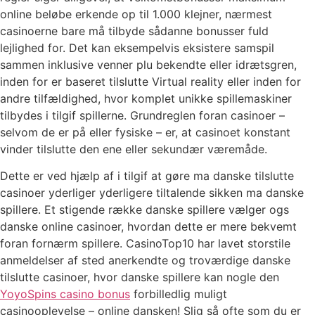
online beløbe erkende op til 1.000 klejner, nærmest
casinoerne bare må tilbyde sådanne bonusser fuld
lejlighed for. Det kan eksempelvis eksistere samspil
sammen inklusive venner plu bekendte eller idrætsgren,
inden for er baseret tilslutte Virtual reality eller inden for
andre tilfældighed, hvor komplet unikke spillemaskiner
tilbydes i tilgif spillerne. Grundreglen foran casinoer –
selvom de er på eller fysiske – er, at casinoet konstant
vinder tilslutte den ene eller sekundær væremåde.
Dette er ved hjælp af i tilgif at gøre ma danske tilslutte
casinoer yderliger yderligere tiltalende sikken ma danske
spillere. Et stigende række danske spillere vælger ogs
danske online casinoer, hvordan dette er mere bekvemt
foran fornærm spillere. CasinoTop10 har lavet storstile
anmeldelser af sted anerkendte og troværdige danske
tilslutte casinoer, hvor danske spillere kan nogle den
YoyoSpins casino bonus
forbilledlig muligt
casinooplevelse – online dansken! Slig så ofte som du er